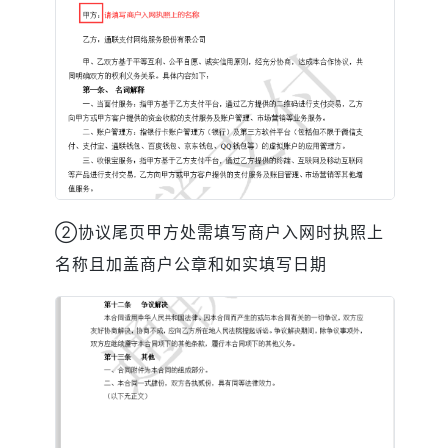
②协议尾页甲方处需填写商户入网时执照上
名称且加盖商户公章和如实填写日期