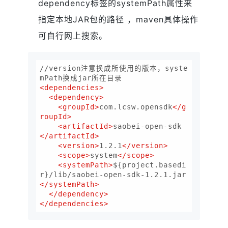
dependency标签的systemPath属性来
指定本地JAR包的路径 ，maven具体操作
可自行网上搜索。
//version注意换成所使用的版本，syste
<
dependencies
>
<
dependency
>
<
groupId
>
com.lcsw.opensdk
</
g
roupId
>
<
artifactId
>
saobei-open-sdk
</
artifactId
>
<
version
>
1.2.1
</
version
>
<
scope
>
system
</
scope
>
<
systemPath
>
${project.basedi
r}/lib/saobei-open-sdk-1.2.1.jar
</
systemPath
>
</
dependency
>
</
dependencies
>