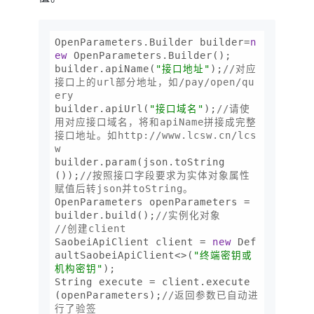
OpenParameters.Builder builder=
n
ew
 OpenParameters.Builder();

builder.apiName(
"接口地址"
);
//对应
接口上的url部分地址，如/pay/open/qu
ery
builder.apiUrl(
"接口域名"
);
//请使
用对应接口域名，将和apiName拼接成完整
接口地址。如http://www.lcsw.cn/lcs
w
builder.param(json.toString
());
//按照接口字段要求为实体对象属性
赋值后转json并toString。
OpenParameters openParameters = 
builder.build();
//实例化对象
//创建client
SaobeiApiClient client = 
new
 Def
aultSaobeiApiClient<>(
"终端密钥或
机构密钥"
);

String execute = client.execute
(openParameters);
//返回参数已自动进
行了验签