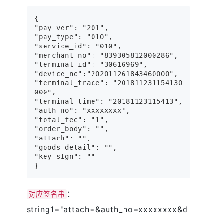
{

"pay_ver": "201",

"pay_type": "010",

"service_id": "010",

"merchant_no": "839305812000286",

"terminal_id": "30616969",

"device_no":"202011261843460000",

"terminal_trace": "201811231154130
000",

"terminal_time": "20181123115413",

"auth_no": "xxxxxxxx",

"total_fee": "1",

"order_body": "",

"attach": "",

"goods_detail": "",

"key_sign": ""

：
对应签名串
string1="attach=&auth_no=xxxxxxxx&d