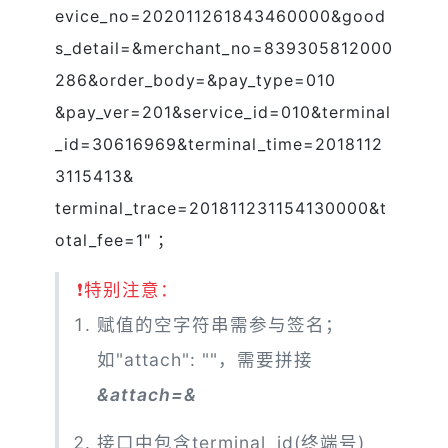
evice_no=202011261843460000&good
s_detail=&merchant_no=839305812000
286&order_body=&pay_type=010
&pay_ver=201&service_id=010&terminal
_id=30616969&terminal_time=2018112
3115413&
terminal_trace=201811231154130000&t
otal_fee=1" ；
❗
特别注意：
赋值的空字符串需参与签名；
如"attach": ""，需要拼接
&attach=&
接口中包含terminal_id(终端号)