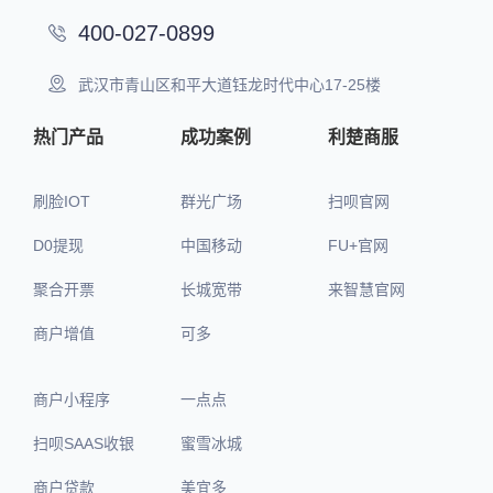
400-027-0899
武汉市青山区和平大道钰龙时代中心17-25楼
热门产品
成功案例
利楚商服
刷脸IOT
群光广场
扫呗官网
D0提现
中国移动
FU+官网
聚合开票
长城宽带
来智慧官网
商户增值
可多
商户小程序
一点点
扫呗SAAS收银
蜜雪冰城
商户贷款
美宜多