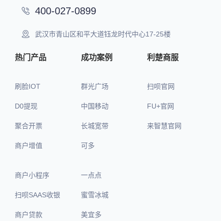
400-027-0899
武汉市青山区和平大道钰龙时代中心17-25楼
热门产品
成功案例
利楚商服
刷脸IOT
群光广场
扫呗官网
D0提现
中国移动
FU+官网
聚合开票
长城宽带
来智慧官网
商户增值
可多
商户小程序
一点点
扫呗SAAS收银
蜜雪冰城
商户贷款
美宜多