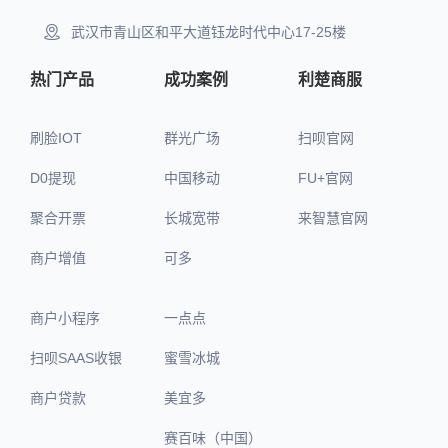
武汉市青山区和平大道钰龙时代中心17-25楼
热门产品
成功案例
利楚商服
刷脸IOT
群光广场
扫呗官网
D0提现
中国移动
FU+官网
聚合开票
长城宽带
来智慧官网
商户增值
可多
商户小程序
一点点
扫呗SAAS收银
蜜雪冰城
商户贷款
美宜多
赛百味（中国）